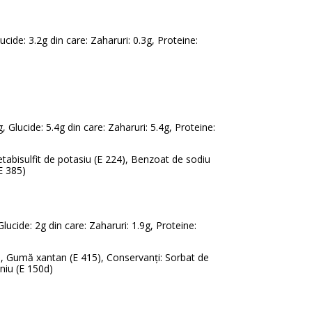
lucide: 3.2g din care: Zaharuri: 0.3g, Proteine:
g, Glucide: 5.4g din care: Zaharuri: 5.4g, Proteine:
 Metabisulfit de potasiu (E 224), Benzoat de sodiu
E 385)
 Glucide: 2g din care: Zaharuri: 1.9g, Proteine:
412), Gumă xantan (E 415), Conservanți: Sorbat de
niu (E 150d)