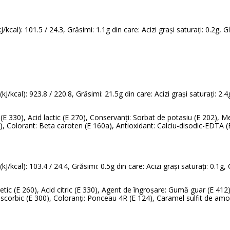
kcal): 101.5 / 24.3, Grăsimi: 1.1g din care: Acizi grași saturați: 0.2g, G
kJ/kcal): 923.8 / 220.8, Grăsimi: 21.5g din care: Acizi grași saturați: 2.4
ric (E 330), Acid lactic (E 270), Conservanți: Sorbat de potasiu (E 202),
, Colorant: Beta caroten (E 160a), Antioxidant: Calciu-disodic-EDTA (
kJ/kcal): 103.4 / 24.4, Grăsimi: 0.5g din care: Acizi grași saturați: 0.1g,
 acetic (E 260), Acid citric (E 330), Agent de îngroșare: Gumă guar (E 
ascorbic (E 300), Coloranți: Ponceau 4R (E 124), Caramel sulfit de amo