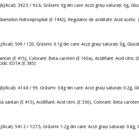
kJ/kcal): 392.5 / 92.6, Grăsimi: 0g din care: Acizi grași saturați: 0g, Glu
 diamidon hidroxipropilat (E 1442), Regulator de aciditate: Acid acetic 
/kcal): 509 / 120, Grăsimi: 0.1g din care: Acizi grași saturați: 0g, Gluci
xantan (E 415), Colorant: Beta caroten (E 160a), Acidifiant: Acid citric
isodic EDTA (E 385)
kJ/kcal): 414.6 / 99, Grăsimi: 3.8g din care: Acizi grași saturați: 0.2g, G
ă xantan (E 415), Acidifiant: Acid citric (E 330), Colorant: Beta carote
/kcal): 541.2 / 127.5, Grăsimi: 1.2g din care: Acizi grași saturați: 0.8g,