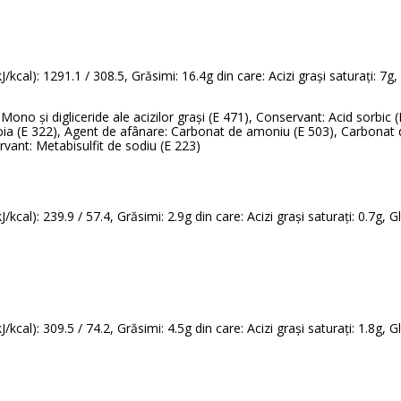
/kcal): 1291.1 / 308.5, Grăsimi: 16.4g din care: Acizi grași saturați: 7g,
: Mono și digliceride ale acizilor grași (E 471), Conservant: Acid sorbic (E
soia (E 322), Agent de afânare: Carbonat de amoniu (E 503), Carbonat d
rvant: Metabisulfit de sodiu (E 223)
kcal): 239.9 / 57.4, Grăsimi: 2.9g din care: Acizi grași saturați: 0.7g, G
kcal): 309.5 / 74.2, Grăsimi: 4.5g din care: Acizi grași saturați: 1.8g, G