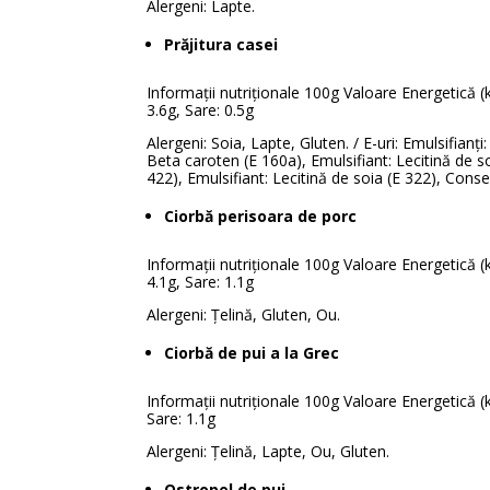
Alergeni: Lapte.
Prăjitura casei
Informații nutriționale 100g Valoare Energetică (kJ
3.6g, Sare: 0.5g
Alergeni: Soia, Lapte, Gluten. / E-uri: Emulsifianți
Beta caroten (E 160a), Emulsifiant: Lecitină de 
422), Emulsifiant: Lecitină de soia (E 322), Conse
Ciorbă perisoara de porc
Informații nutriționale 100g Valoare Energetică (kJ/
4.1g, Sare: 1.1g
Alergeni: Țelină, Gluten, Ou.
Ciorbă de pui a la Grec
Informații nutriționale 100g Valoare Energetică (kJ/
Sare: 1.1g
Alergeni: Țelină, Lapte, Ou, Gluten.
Ostropel de pui